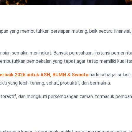
an yang membutuhkan persiapan matang, baik secara finansial, 
ensiun semakin meningkat. Banyak perusahaan, instansi pemerint
butuhkan pembekalan yang tepat agar tetap memiliki kualitas 
Terbaik 2026 untuk ASN, BUMN & Swasta
hadir sebagai solus
ti yang lebih tenang, sehat, produktif, dan bermakna.
interaktif, dan mengikuti perkembangan zaman, termasuk pembaha
bangun karier, tetapi tidak sedikit yang lupa mempersiapkan ke