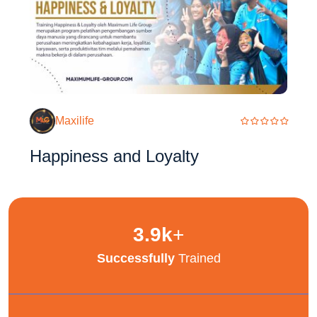
Maxilife
Happiness and Loyalty
3.9
k
+
Successfully
Trained